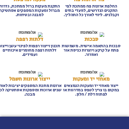
החלפת ארונות פח ממתכת לפי
התקנת מעקות ברזל ממתכת, גדרות
התקנים הנדרשים, לוועדי בתים
מברזל ומעקות המספקים אסתטיקה
וקבלנים. ליווי לאורך כל התהליך.
למבנה ובטיחות.
סבכות
דלתות רפפה
סבכות בהתאמה אישית. משמשות
תכנון וייצור רפפות לפינוי עשן וייצור
פתח על קרקע ויוצרות כניסת אור
דלתות רפפה מחומרים איכותיים
ואוורור.
ועמידים.​
מאחזי יד ומעקות
ייצור ארונות חשמל
ייצור מאחזי יד ומעקות הנמצאים
ארונות מתכת המספקים יציבות לאורך
במקום בו צריך לטפס במדרגות או
שנים ארוכות ומספקות אסתטיקה לכל
לפתוח דלת / חלון.
מבנה.