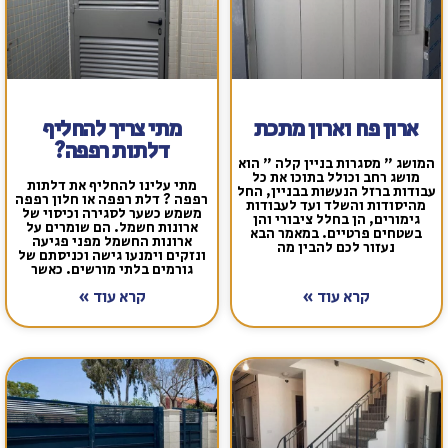
ארון פח וארון מתכת
מתי צריך להחליף
דלתות רפפה?
מושג " מסגרות בניין קלה " הוא
מושג רחב וכולל בתוכו את כל
מתי עלינו להחליף את דלתות
בודות ברזל הנעשות בבניין, החל
רפפה ? דלת רפפה או חלון רפפה
מהיסודות והשלד ועד לעבודות
משמש כשער לסגירה וכיסוי של
גימורים, הן בחלל ציבורי והן
ארונות חשמל. הם שומרים על
בשטחים פרטיים. במאמר הבא
ארונות החשמל מפני פגיעה
נעזור לכם להבין מה
ונזקים וימנעו גישה וכניסתם של
גורמים בלתי מורשים. כאשר
קרא עוד »
קרא עוד »